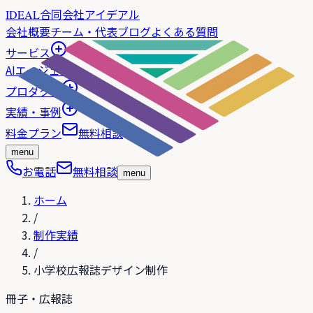
合同会社アイデアル
IDEAL
会社概要
チーム・代表
ブログ
よくある質問
サービス
AIエージェント
プロダクト
実績・事例
料金プラン
無料相談
menu
お電話
無料相談
menu
ホーム
/
制作実績
/
小学校広報誌デザイン制作
冊子・広報誌