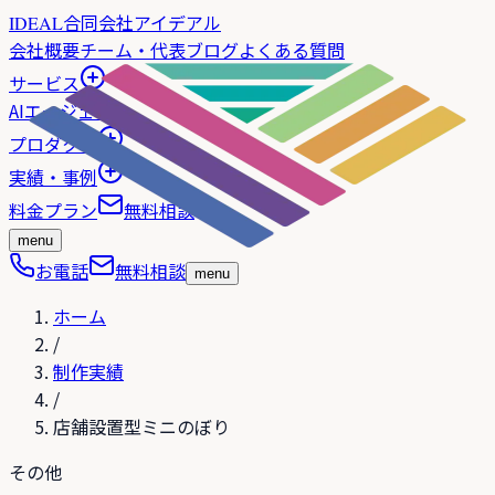
合同会社アイデアル
IDEAL
会社概要
チーム・代表
ブログ
よくある質問
サービス
AIエージェント
プロダクト
実績・事例
料金プラン
無料相談
menu
お電話
無料相談
menu
ホーム
/
制作実績
/
店舗設置型ミニのぼり
その他