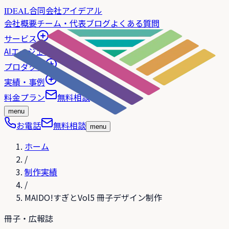
合同会社アイデアル
IDEAL
会社概要
チーム・代表
ブログ
よくある質問
サービス
AIエージェント
プロダクト
実績・事例
料金プラン
無料相談
menu
お電話
無料相談
menu
ホーム
/
制作実績
/
MAIDO!すぎとVol5 冊子デザイン制作
冊子・広報誌