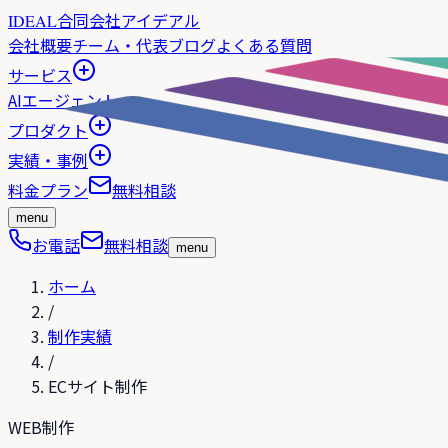
合同会社アイデアル
IDEAL
会社概要
チーム・代表
ブログ
よくある質問
サービス
AIエージェント
プロダクト
実績・事例
料金プラン
無料相談
menu
お電話
無料相談
menu
ホーム
/
制作実績
/
ECサイト制作
WEB制作