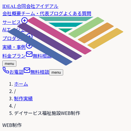
合同会社アイデアル
IDEAL
会社概要
チーム・代表
ブログ
よくある質問
サービス
AIエージェント
プロダクト
実績・事例
料金プラン
無料相談
menu
お電話
無料相談
menu
ホーム
/
制作実績
/
デイサービス福祉施設WEB制作
WEB制作