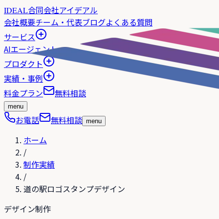
合同会社アイデアル
IDEAL
会社概要
チーム・代表
ブログ
よくある質問
サービス
AIエージェント
プロダクト
実績・事例
料金プラン
無料相談
menu
お電話
無料相談
menu
ホーム
/
制作実績
/
道の駅ロゴスタンプデザイン
デザイン制作