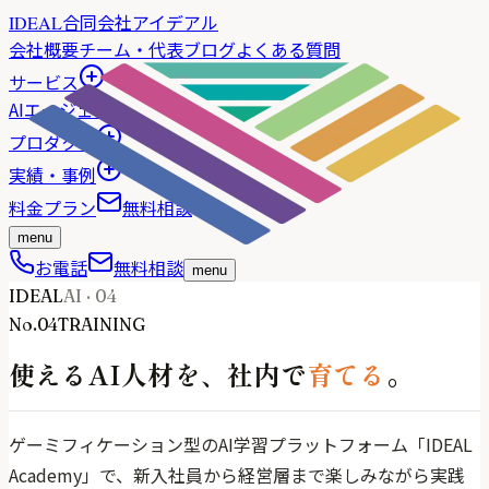
合同会社アイデアル
IDEAL
会社概要
チーム・代表
ブログ
よくある質問
サービス
AIエージェント
プロダクト
実績・事例
料金プラン
無料相談
menu
お電話
無料相談
menu
IDEAL
AI · 04
No.04
TRAINING
使えるAI人材を、
社内で
育てる
。
ゲーミフィケーション型のAI学習プラットフォーム「IDEAL
Academy」で、新入社員から経営層まで楽しみながら実践