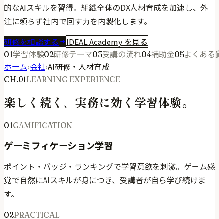
的なAIスキルを習得。組織全体のDX人材育成を加速し、外
注に頼らず社内で回す力を内製化します。
研修を相談する
IDEAL Academy を見る
学習体験
研修テーマ
受講の流れ
補助金
よくある
01
02
03
04
05
ホーム
›
会社
›
AI研修・人材育成
CH.01
LEARNING EXPERIENCE
楽しく続く、実務に効く学習体験。
01
GAMIFICATION
ゲーミフィケーション学習
ポイント・バッジ・ランキングで学習意欲を刺激。ゲーム感
覚で自然にAIスキルが身につき、受講者が自ら学び続けま
す。
02
PRACTICAL