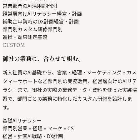
営業部門のAI活用
部門別
経営層向けAIリテラシー
経営・計画
補助金申請時のDX計画
経営・計画
部門別カスタム研修
部門別
進捗・効果測定
基礎
CUSTOM
御社の業務に、合わせて組む。
新入社員のAI基礎から、営業・経理・マーケティング・カス
タマーサポートなど部門別の実務活用、経営層向けのAIリテ
ラシーまで。御社の実際の業務データ・資料を使った実践演
習で、部門ごとの業務に特化したカスタム研修を設計しま
す。
基礎
AIリテラシー
部門別
営業・経理・マーケ・CS
経営・計画
AI戦略・DX計画